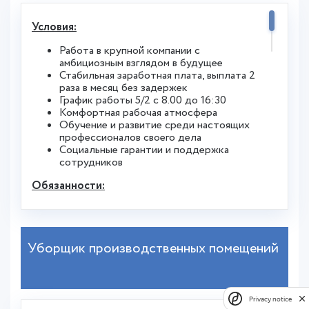
Условия:
Работа в крупной компании с
амбициозным взглядом в будущее
Стабильная заработная плата, выплата 2
раза в месяц без задержек
График работы 5/2 с 8.00 до 16:30
Комфортная рабочая атмосфера
Обучение и развитие среди настоящих
профессионалов своего дела
Социальные гарантии и поддержка
сотрудников
Обязанности:
Контроль своевременности и
корректности начисления и уплаты
налогов и сборов
Уборщик производственных помещений
Осуществление внутреннего контроля
правильности отражения налоговых
операций на счетах бухгалтерского
учета
Ведение налогового учета, составление
Privacy notice
и сдача налоговых деклараций и