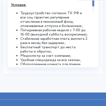
расчетов
Условия:
Требования:
Трудоустройство согласно ТК РФ и
все соц. гарантии, регулярные
Высшее профессиональное образование
отчисления в пенсионный фонд,
по направлению
оплачиваемые отпуска и больничные;
Знание налогов на прибыль, налог на
Пятидневная рабочая неделя с 7-00 до
землю, транспортный налог, налог на
16-00 (выходной суббота, воскресенье);
имущество
Стабильная заработная плата, выплата 2
Умение работать с программами 1С,
раза в месяц без задержек;
Excel
Бесплатный транспорт до места
Релевантный опыт работы будет
работы и обратно;
преимуществом
Медосмотр за счет компании;
Удобная спецодежда на все сезоны;
Если вы хотите работать в команде
Оборудованная комната для приема
профессионалов звоните по телефону:
пищи и отдыха, раздевалка и душевые
8(86554)5-42-68, +7 906-442-67-94.
для комфортной работы;
Работа в компании, являющейся
лидером в области разработки и
производства товаров парфюмерно-
косметической продукции в России.
Обязанности:
Уборка в цехах и других