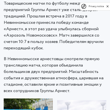
Товарищеские матчи по футболу между командами
Privacy notice
предприятий Группы Арнест уже стали доброй
традицией. Прошлая встреча в 2017 году в
Невинномысске принесла победу команде
«Арнест», в этот раз удача улыбнулась сборной
«Аэрозоль Новомосковск». Матч завершился со
счетом 10:7 в пользу хозяев. Победителям вручили
переходящий кубок.
В Невинномысске арнестовцы смотрели прямую
трансляцию матча, которая объединила
болельщиков двух предприятий. Масштабность
события и дружественная атмосфера, царившая на
стадионе, оставили яркие и позитивные эмоции у
всех сотрудников Группы Арнест.